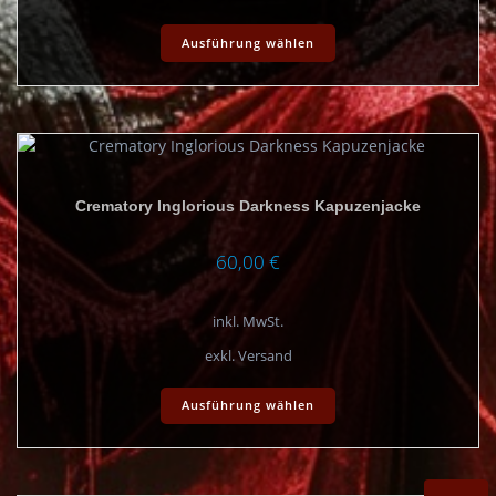
Dieses
Ausführung wählen
Produkt
weist
mehrere
Varianten
auf.
Die
Optionen
Crematory Inglorious Darkness Kapuzenjacke
können
auf
der
60,00
€
Produktseite
gewählt
inkl. MwSt.
werden
exkl. Versand
Dieses
Ausführung wählen
Produkt
weist
mehrere
Varianten