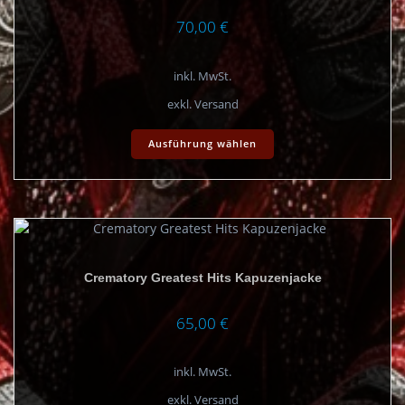
70,00
€
inkl. MwSt.
exkl. Versand
Dieses
Ausführung wählen
Produkt
weist
mehrere
Varianten
auf.
Die
Optionen
Crematory Greatest Hits Kapuzenjacke
können
auf
der
65,00
€
Produktseite
gewählt
inkl. MwSt.
werden
exkl. Versand