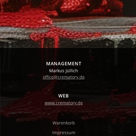
Produktseite
gewählt
werden
MANAGEMENT
Markus Jüllich
office@crematory.de
WEB
www.crematory.de
Warenkorb
Impressum