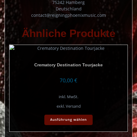
75242 Hamberg
Deutschland
contact@reigningphoenixmusic.com
Ähnliche Produkte
Crematory Destination Tourjacke
70,00
€
inkl. MwSt.
exkl. Versand
Dieses
Ausführung wählen
Produkt
weist
mehrere