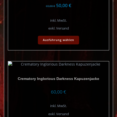
der
Ursprünglicher
Aktueller
50,00
€
65,00
€
Produktseite
Preis
Preis
gewählt
war:
ist:
werden
inkl. MwSt.
65,00 €
50,00 €.
exkl. Versand
Dieses
Ausführung wählen
Produkt
weist
mehrere
Varianten
auf.
Die
Optionen
Crematory Inglorious Darkness Kapuzenjacke
können
auf
der
60,00
€
Produktseite
gewählt
inkl. MwSt.
werden
exkl. Versand