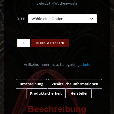
Lieferzeit:
4 Wochen/weeks
Size
Crematory
In den Warenkorb
Greatest
Hits
Kapuzenjacke
Menge
Artikelnummer:
n. a.
Kategorie:
Jackets
Beschreibung
Zusätzliche Informationen
Produktsicherheit
Hersteller
Beschreibung