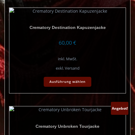
Varianten
auf.
Die
Optionen
Crematory Destination Kapuzenjacke
können
auf
der
60,00
€
Produktseite
gewählt
inkl. MwSt.
werden
exkl. Versand
Dieses
Ausführung wählen
Produkt
weist
mehrere
Varianten
auf.
Angebot!
Die
Optionen
Crematory Unbroken Tourjacke
können
auf